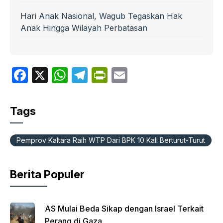
Hari Anak Nasional, Wagub Tegaskan Hak
Anak Hingga Wilayah Perbatasan
F
X
W
T
P
E
a
h
el
ri
m
c
at
e
nt
ail
Tags
e
s
gr
Fr
b
A
a
ie
Pemprov Kaltara Raih WTP Dari BPK 10 Kali Berturut-Turut
o
p
m
n
o
p
dl
Berita Populer
k
y
AS Mulai Beda Sikap dengan Israel Terkait
Perang di Gaza