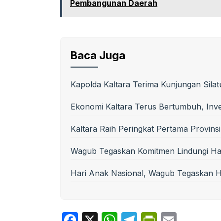
Pembangunan Daerah
Baca Juga
Kapolda Kaltara Terima Kunjungan Silat
Ekonomi Kaltara Terus Bertumbuh, Inves
Kaltara Raih Peringkat Pertama Provinsi
Wagub Tegaskan Komitmen Lindungi Ha
Hari Anak Nasional, Wagub Tegaskan 
F
X
W
T
P
E