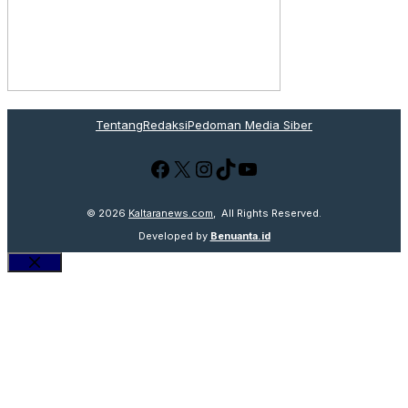
Tentang
Redaksi
Pedoman Media Siber
Facebook
X
Instagram
TikTok
YouTube
© 2026
Kaltaranews.com
, All Rights Reserved.
Developed by
Benuanta.id
Close