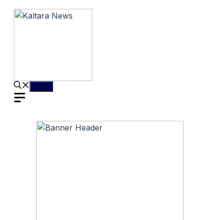
Langsung
ke
isi
Menu